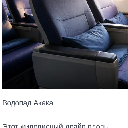
Водопад Акака
Этот живописный драйв вдоль