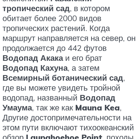
тропический сад
, в котором
обитает более 2000 видов
тропических растений. Когда
маршрут направляется на север, он
продолжается до 442 футов
Водопад Акака
и его брат
Водопад Кахуна
, а затем
Всемирный ботанический сад
,
где вы можете увидеть тройной
водопад, названный
Водопад
Умаума
, так же как
Mauna Kea
,
Другие достопримечательности на
этом пути включают тихоокеанский
обзор
Laupahoehoe Point
, походы