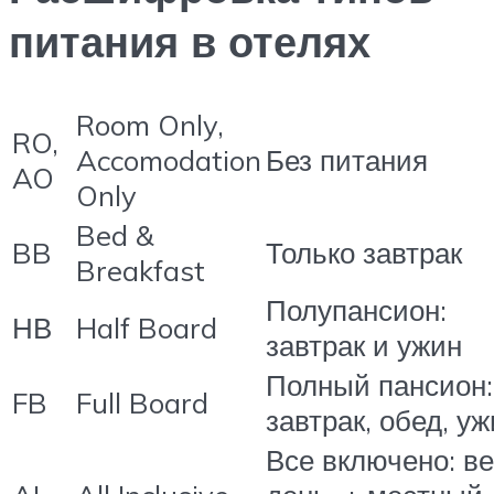
питания в отелях
Room Only,
RO,
Accomodation
Без питания
AO
Only
Bed &
BB
Только завтрак
Breakfast
Полупансион:
НВ
Half Board
завтрак и ужин
Полный пансион:
FB
Full Board
завтрак, обед, у
Все включено: в