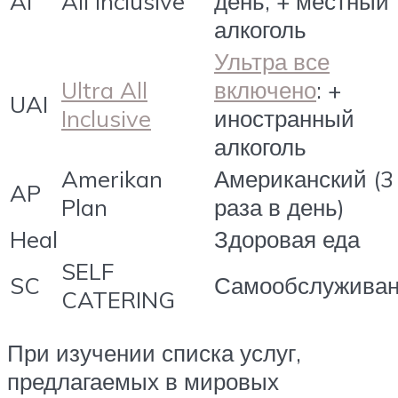
AI
All Inclusive
день, + местный
алкоголь
Ультра все
Ultra All
включено
: +
UAI
Inclusive
иностранный
алкоголь
Amerikan
Американский (3
AP
Plan
раза в день)
Heal
Здоровая еда
SELF
SC
Самообслужива
CATERING
При изучении списка услуг,
предлагаемых в мировых