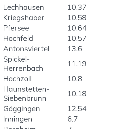
Lechhausen
10.37
Kriegshaber
10.58
Pfersee
10.64
Hochfeld
10.57
Antonsviertel
13.6
Spickel-
11.19
Herrenbach
Hochzoll
10.8
Haunstetten-
10.18
Siebenbrunn
Göggingen
12.54
Inningen
6.7