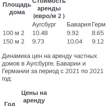
Стоимость
Площадь
аренды
дома
(евро/м 2 )
Аугсбург
Бавария
Герм
100 м 2
10.48
9.92
8.65
150 м 2
9.73
10.04
9.12
Динамика цен на аренду частных
домов в Аугсбурге, Баварии и
Германии за период с 2021 по 2021
год:
Цены на
аренду
Год