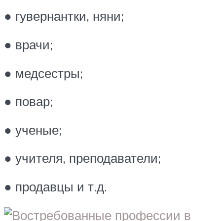
● гувернантки, няни;
● врачи;
● медсестры;
● повар;
● ученые;
● учителя, преподаватели;
● продавцы и т.д.