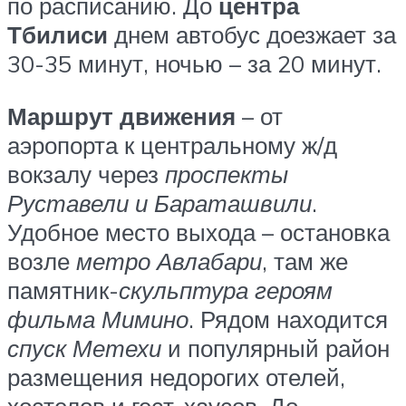
по расписанию. До
центра
Тбилиси
днем автобус доезжает за
30-35 минут, ночью – за 20 минут.
Маршрут движения
– от
аэропорта к центральному ж/д
вокзалу через
проспекты
Руставели и Бараташвили
.
Удобное место выхода – остановка
возле
метро Авлабари
, там же
памятник-
скульптура героям
фильма Мимино
. Рядом находится
спуск Метехи
и популярный район
размещения недорогих отелей,
хостелов и гест-хаусов. До