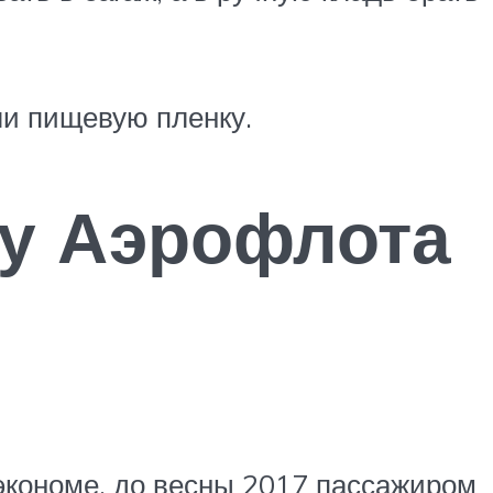
ли пищевую пленку.
ту Аэрофлота
 экономе, до весны 2017 пассажиром