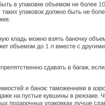
быть в упаковке объемом не более 1
 таких упаковок должно быть не бол
жке.
ную кладь можно взять баночку объе
кет объемом до 1 л вместе с другими
репятственно сдавать в багаж, есл
мкостей и банок: таможенники в аэр
 даже на пустые кувшины в рюкзаке. 
ых подарочных упаковках лучше сдава