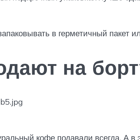
апаковывать в герметичный пакет и
одают на бор
уральный кофе подавали всегда. А в