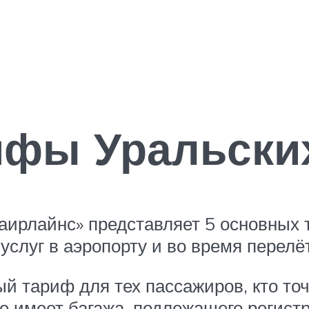
ифы Уральски
аирлайнс» представляет 5 основных
услуг в аэропорту и во время перелё
тариф для тех пассажиров, кто точн
е имеет багажа, подлежащего регист