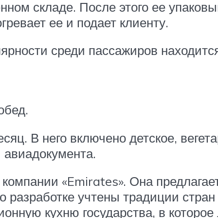
нном складе. После этого ее упаков
гревает ее и подает клиенту.
лярности среди пассажиров находитс
обед.
яц. В него включено детское, вегета
 авиадокумента.
 компании «Emirates». Она предлага
го разработке учтены традиции стран
онную кухню государства, в которое 