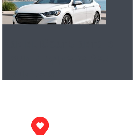
Как выбрать авто в
Сочи и Адлере без
водителя