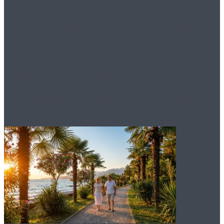
Петергоф раскрывает
культурное наследие
России с комфортом
скоростного метеора