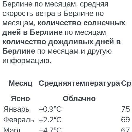
Берлине по месяцам, средняя
скорость ветра в Берлине по
месяцам,
количество солнечных
дней в Берлине
по месяцам,
количество дождливых дней в
Берлине
по месяцам и другую
информацию.
Месяц
Средняятемпература
Ср
Ясно
Облачно
Январь
+0.9°С
75
Февраль
+2.2°С
69
Март
+4.7°С
67