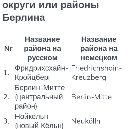
округи или районы
Берлина
Название
Название
Nr
района на
района на
русском
немецком
Фридрихсхайн-
Friedrichshain-
1.
Кройцберг
Kreuzberg
Берлин-Митте
2.
(центральный
Berlin-Mitte
район)
Нойкёльн
3.
Neukölln
(новый Кёльн)