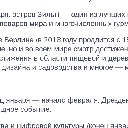
варя, остров Зильт) — один из лучш
поваров мира и многочисленных гурм
Берлине (в 2018 году продлится с 19
е, но и во всем мире смотр достижен
остижения в области пищевой и дер
изайна и садоводства и многое — м
ец января — начало февраля, Дрезд
ищное событие.
тва и цифровой культуры (конец янв