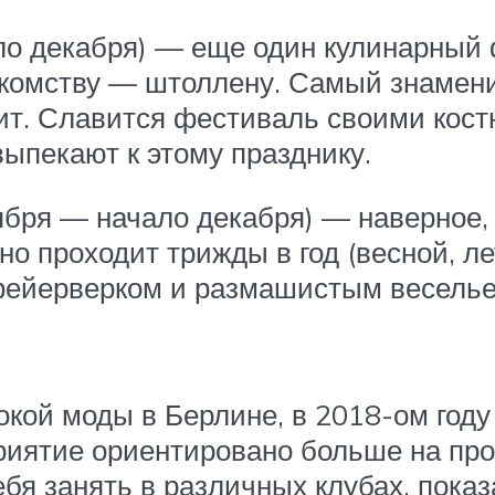
чало декабря) — еще один кулинарный 
комству — штоллену. Самый знамени
одит. Славится фестиваль своими ко
выпекают к этому празднику.
ября — начало декабря) — наверное,
о проходит трижды в год (весной, ле
фейерверком и размашистым веселье
окой моды в Берлине, в 2018-ом году 
риятие ориентировано больше на пр
бя занять в различных клубах, показа