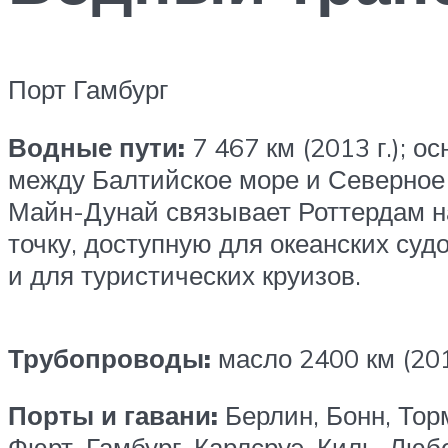
Порт Гамбург
Водные пути:
7 467 км (2013 г.); 
между Балтийское море и Северное 
Майн-Дунай связывает Роттердам н
точку, доступную для океанских суд
и для туристических круизов.
Трубопроводы:
масло 2400 км (20
Порты и гавани:
Берлин, Бонн, Тор
Фюрт, Гамбург, Карлсруэ, Киль, Любе