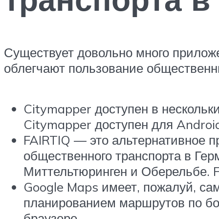
Существует довольно много приложе
облегчают пользование общественны
Citymapper доступен в нескольки
Citymapper доступен для Android
FAIRTIQ — это альтернативное п
общественного транспорта в Гер
Миттельтюринген и Оберельбе. F
Google Maps имеет, пожалуй, са
планированием маршрутов по бол
браузере.