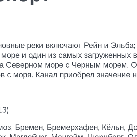
основные реки включают Рейн и Эльба
море и один из самых загруженных в
а Северном море с Черным морем. О
ов с моря. Канал приобрел значение н
13)
моз, Бремен, Бремерхафен, Кёльн, До
к, Магдебург, Мангейм, Нюрнберг, Ол