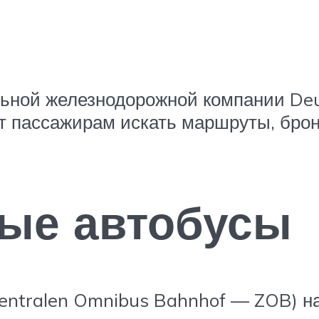
льной железнодорожной компании Deu
т пассажирам искать маршруты, бро
ые автобусы
entralen Omnibus Bahnhof — ZOB) н