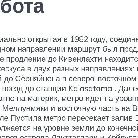
бота
иально открытая в 1982 году, соеди
падном направлении маршрут был продл
е продление до Кивенлахти находится
ескуса в двух разных направлениях:
й до Сёрняйнена в северо-восточном 
поезд до станции Kalasatama . Дале
атно на материк, метро идет на уровн
а Меллунмяки и восточную часть на В
сле Пуотила метро пересекает залив 
олжается на уровне земли до конечн
через острова Лауттасаари и Койвуса