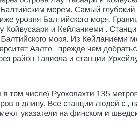
д Балтийским морем. Самый глубокий
ниже уровня Балтийского моря. Гран
у Койвусаари и Кейланиеми . Станци
 Балтийского моря. Из Кейланиеми м
ерситет Аалто , прежде чем
добрать
ез район Тапиола и станции Урхейлуп
 в том числе) Руохолахти 135 метров
тров в длину. Все станции людей с
, 
меют указатели на финском и шведс