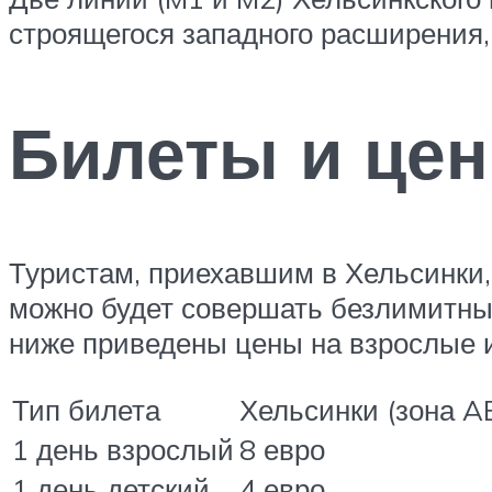
строящегося западного расширения,
Билеты и це
Туристам, приехавшим в Хельсинки, 
можно будет совершать безлимитные 
ниже приведены цены на взрослые и 
Тип билета
Хельсинки (зона A
1 день взрослый
8 евро
1 день детский
4 евро