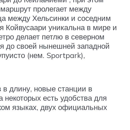
 маршрут пролегает между
ица между Хельсинки и соседним
я Койвусаари уникальна в мире и
етро делает петлю в северном
ся
до своей нынешней западной
уисто (нем. Sportpark),
 в длину, новые станции в
на некоторых есть удобства для
ком языках, двух официальных