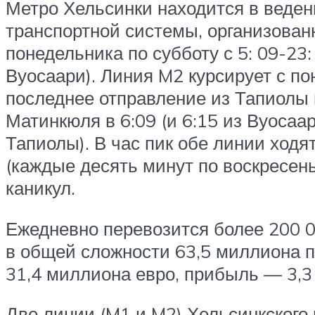
Метро Хельсинки находится в веден
транспортной системы, организован
понедельника по субботу с 5: 09-23:
Вуосаари). Линия M2 курсирует с пон
последнее отправление из Тапиолы 
Матинкюля в 6:09 (и 6:15 из Вуосаар
Тапиолы). В час пик обе линии ход
(каждые десять минут по воскресень
каникул.
Ежедневно перевозится более 200 00
в общей сложности 63,5 миллиона п
31,4 миллиона евро, прибыль — 3,3
Две линии (M1 и M2) Хельсинкского 