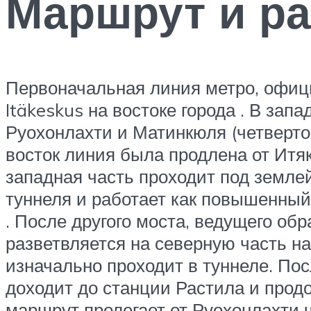
Маршрут и ра
Первоначальная линия метро, ​​офиц
Itäkeskus на востоке города . В за
Руохонлахти и Матинкюля (четверто
восток линия была продлена от Итяк
западная часть проходит под земле
туннеля и работает как повышенный 
. После другого моста, ведущего обр
разветвляется на северную часть н
изначально проходит в туннеле. По
доходит до станции Растила и прод
маршрут пролегает от Руохонлахти 