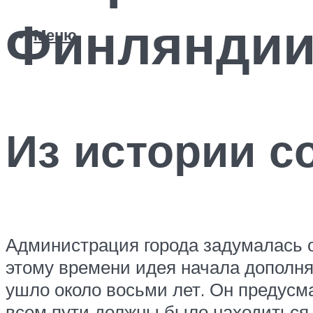
Финлянди
Меню
Из истории с
Администрация города задумалась о
этому времени идея начала дополня
ушло около восьми лет. Он предусм
всем пути должны было находиться с