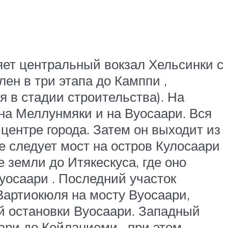
няет центральный вокзал Хельсинки с
ен в три этапа до Камппи ,
 в стадии строительства). На
 на Меллунмяки и на Вуосаари. Вся
центре города. Затем он выходит из
е следует мост на остров Кулосаари
е земли до Итякескуса, где оно
уосаари . Последний участок
Вартиокюля на мосту Вуосаари,
ой остановки Вуосаари. Западный
ари до Кейланиеми , при этом