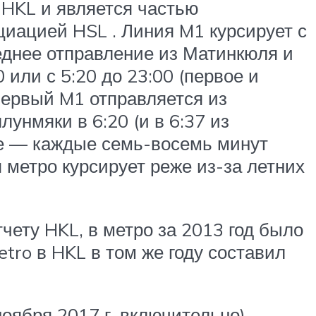
 HKL и является частью
циацией HSL . Линия M1 курсирует с
следнее отправление из Матинкюля и
 или с 5:20 до 23:00 (первое и
первый M1 отправляется из
унмяки в 6:20 (и в 6:37 из
чае — каждые семь-восемь минут
 метро курсирует реже из-за летних
чету HKL, в метро за 2013 год было
tro в HKL в том же году составил
ноября 2017 г. включительно)