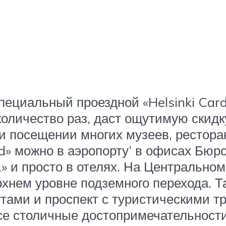
пециальный проездной «Helsinki Card
оличество раз, даст ощутимую скидку
ри посещении многих музеев, рестор
d» можно в аэропорту’ в офисах Бюро
» и просто в отелях. На Центрально
хнем уровне подземного перехода. Та
тами и проспект с туристическими 
все столичные достопримечательност