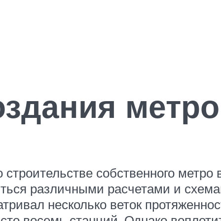
и
оздания метр
 строительстве собственного метро в
ться различными расчетами и схемам
атривал несколько веток протяженно
то восемь станций. Однако воплотить