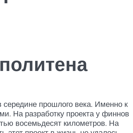
ополитена
 середине прошлого века. Именно к
и. На разработку проекта у финнов
стью восемьдесят километров. На
 этот проект в жизнь не удалось.