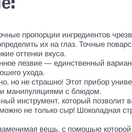
е:
очные пропорции ингредиентов чрезв
ределить их на глаз. Точные поварс
кие оттенки вкуса.
нное лезвие — единственный вариант 
ошего ухода.
но, но не страшно! Этот прибор унив
ми манипуляциями с блюдом.
ьный инструмент, который позволит 
ь можно не только сыр! Шоколадная с
заменимая вещь, с помощью которо