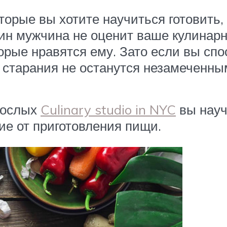
оторые вы хотите научиться готовить
н мужчина не оценит ваше кулинарно
орые нравятся ему. Зато если вы спо
 старания не останутся незамеченн
рослых
Culinary studio in NYC
вы науч
ие от приготовления пищи.