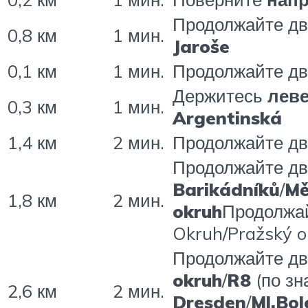
Продолжайте д
0,8 км
1 мин.
Jaroše
0,1 км
1 мин.
Продолжайте д
Держитесь
лев
0,3 км
1 мин.
Argentinská
1,4 км
2 мин.
Продолжайте д
Продолжайте д
Barikádníků
/
Mě
1,8 км
2 мин.
okruh
Продолжай
Okruh/Pražský o
Продолжайте д
okruh
/
R8
(по зн
2,6 км
2 мин.
Dresden
/
Ml.Bol