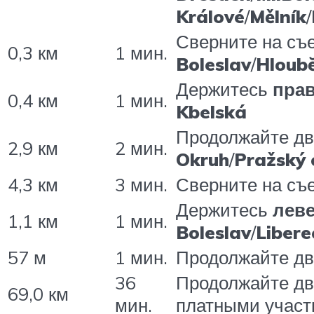
Králové
/
Mělník
/
Сверните на съ
0,3 км
1 мин.
Boleslav
/
Hloubĕ
Держитесь
пра
0,4 км
1 мин.
Kbelská
Продолжайте д
2,9 км
2 мин.
Okruh
/
Pražský 
4,3 км
3 мин.
Сверните на съ
Держитесь
лев
1,1 км
1 мин.
Boleslav
/
Libere
57 м
1 мин.
Продолжайте д
36
Продолжайте д
69,0 км
мин.
платными участ