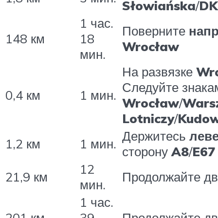
Słowiańska
/
DK
1 час.
Поверните
нап
148 км
18
Wrocław
мин.
На развязке
Wro
Следуйте знака
0,4 км
1 мин.
Wrocław
/
Wars
Lotniczy
/
Kudow
Держитесь
лев
1,2 км
1 мин.
сторону
A8
/
E67
12
21,9 км
Продолжайте д
мин.
1 час.
201 км
39
Продолжайте д