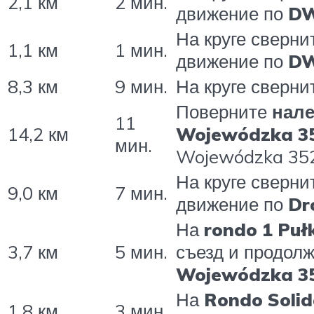
2,1 км
2 мин.
движение по
D
На круге сверни
1,1 км
1 мин.
движение по
D
8,3 км
9 мин.
На круге сверни
Поверните
нал
11
14,2 км
Wojewódzka 3
мин.
Wojewódzka 35
На круге сверни
9,0 км
7 мин.
движение по
Dr
На
rondo 1 Puł
3,7 км
5 мин.
съезд и продол
Wojewódzka 3
На
Rondo Solid
1,8 км
3 мин.