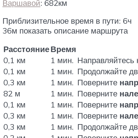
Варшавой
: 682км
Приблизительное время в пути: 6ч
36м показать описание маршрута
Расстояние
Время
0,1 км
1 мин.
Направляйтесь
0,1 км
1 мин.
Продолжайте д
0,3 км
1 мин.
Поверните
нап
82 м
1 мин.
Поверните
нал
0,1 км
1 мин.
Поверните
нап
0,3 км
1 мин.
Поверните
нал
0,3 км
1 мин.
Продолжайте д
0,2 км
1 мин.
Поверните
нап