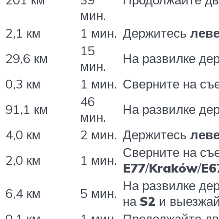
мин.
2,1 км
1 мин.
Держитесь
лев
15
29,6 км
На развилке де
мин.
0,3 км
1 мин.
Сверните на съ
46
91,1 км
На развилке де
мин.
4,0 км
2 мин.
Держитесь
лев
Сверните на съ
2,0 км
1 мин.
E77
/
Kraków
/
E6
На развилке де
6,4 км
5 мин.
на
S2
и выезжай
0,1 км
1 мин.
Продолжайте д