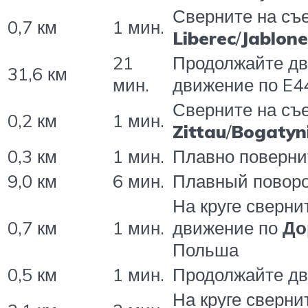
Сверните на съ
0,7 км
1 мин.
Liberec
/
Jablone
21
Продолжайте д
31,6 км
мин.
движение по E4
Сверните на съ
0,2 км
1 мин.
Zittau
/
Bogatyn
0,3 км
1 мин.
Плавно поверн
9,0 км
6 мин.
Плавный повор
На круге сверни
0,7 км
1 мин.
движение по
До
Польша
0,5 км
1 мин.
Продолжайте д
На круге сверни