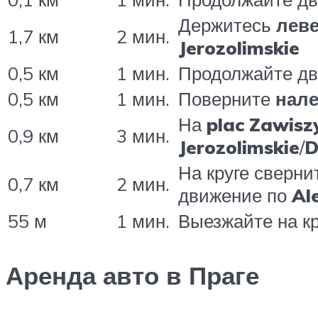
Держитесь
лев
1,7 км
2 мин.
Jerozolimskie
0,5 км
1 мин.
Продолжайте д
0,5 км
1 мин.
Поверните
нал
На
plac Zawisz
0,9 км
3 мин.
Jerozolimskie
/
D
На круге сверни
0,7 км
2 мин.
движение по
Al
55 м
1 мин.
Выезжайте на кр
Аренда авто в Праге