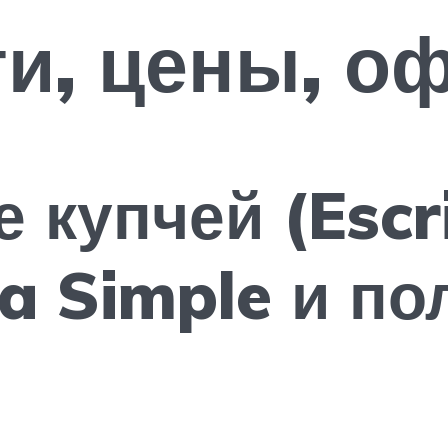
и, цены, о
 купчей (Escr
ia Simple и п