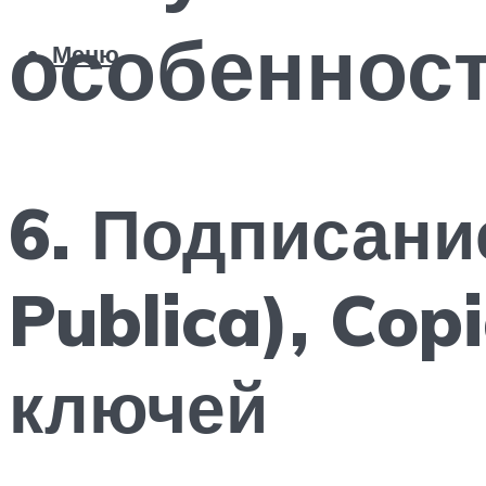
особенност
Меню
6. Подписание
Publica), Cop
ключей