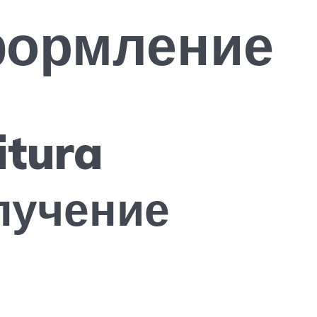
формление
itura
олучение