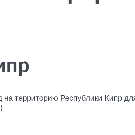
ипр
 на территорию Республики Кипр для
).