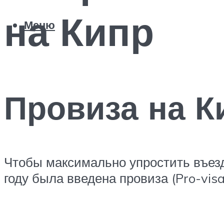
на Кипр
Меню
Провиза на К
Чтобы максимально упростить въезд
году была введена провиза (Pro-visa