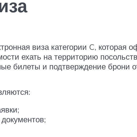
иза
тронная виза категории C, которая о
мости ехать на территорию посольств
ные билеты и подтверждение брони о
вляются:
явки;
 документов;