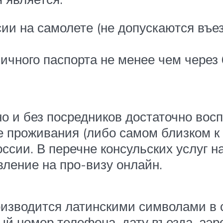
ии на самолете (не допускаются въе
ничного паспорта не менее чем через
о и без посредников достаточно во
де проживания (либо самом близком к
оссии. В перечне консульских услуг 
вление на про-визу онлайн.
зводится латинскими символами в с
ный номер телефона, дату въезда, аэ