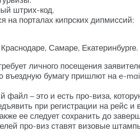
ый штрих-код.
я на порталах кипрских дипмиссий:
 Краснодаре, Самаре, Екатеринбурге.
требует личного посещения заявител
ую въездную бумагу пришлют на e-mai
 файл – это и есть про-виза, котору
едъявить при регистрации на рейс и
акже ее следует сохранить до заверш
телей про-виз ставят визовые штамп