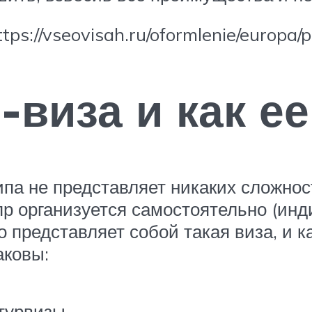
ps://vseovisah.ru/oformlenie/europa/p
о-виза и как е
ипа не представляет никаких сложно
пр организуется самостоятельно (ин
то представляет собой такая виза, и 
аковы:
турвизы.