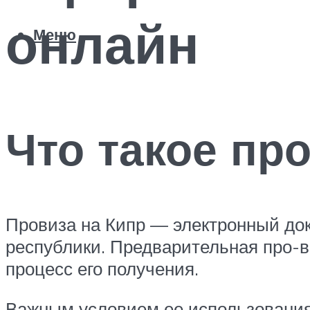
онлайн
Меню
Что такое пр
Провиза на Кипр — электронный док
республики. Предварительная про-ви
процесс его получения.
Важным условием ее использования