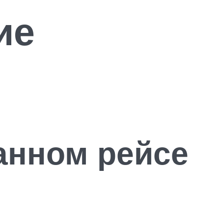
ие
анном рейсе