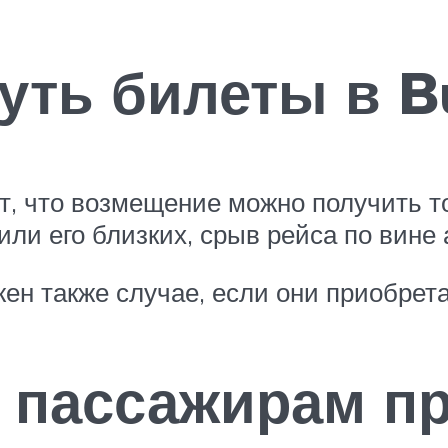
ть билеты в Bu
ят, что возмещение можно получить т
или его близких, срыв рейса по вине
жен также случае, если они приобре
я пассажирам п