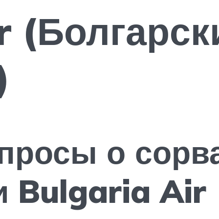
r (Болгарск
)
просы о сорв
 Bulgaria Air