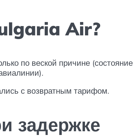
lgaria Air?
олько по веской причине (состояние
 авиалинии).
тались с возвратным тарифом.
ри задержке