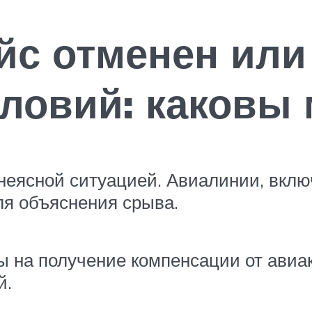
ейс отменен или
словий: каковы 
неясной ситуацией. Авиалинии, включ
ля объяснения срыва.
ы на получение компенсации от авиа
й.