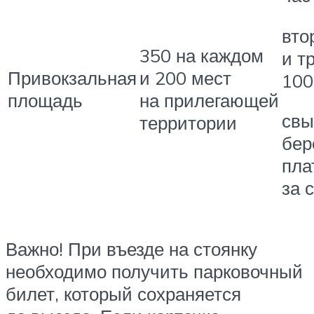
вто
350 на каждом
и т
Привокзальная
и 200 мест
100
площадь
на прилегающей
свы
территории
бер
пла
за 
Важно! При въезде на стоянку
необходимо получить парковочный
билет, который сохраняется