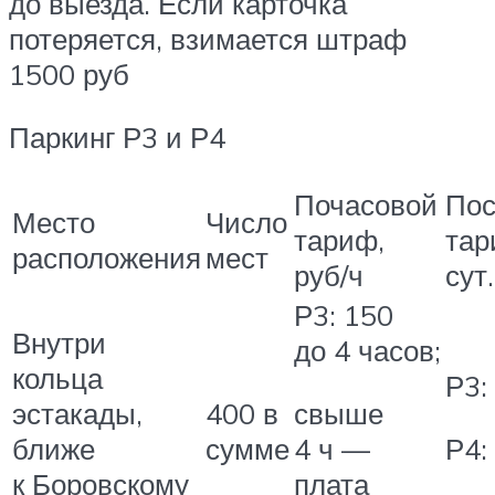
до выезда. Если карточка
потеряется, взимается штраф
1500 руб
Паркинг Р3 и Р4
Почасовой
Пос
Место
Число
тариф,
тар
расположения
мест
руб/ч
сут.
Р3: 150
Внутри
до 4 часов;
кольца
Р3:
эстакады,
400 в
свыше
ближе
сумме
4 ч —
Р4:
к Боровскому
плата