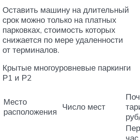
Оставить машину на длительный
срок можно только на платных
парковках, стоимость которых
снижается по мере удаленности
от терминалов.
Крытые многоуровневые паркинги
Р1 и Р2
Поч
Место
Число мест
тар
расположения
руб
Пе
час