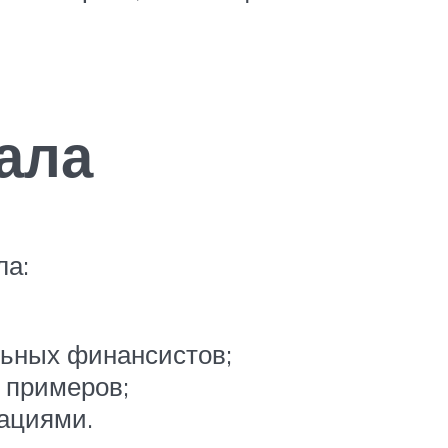
ала
ла:
льных финансистов;
 примеров;
ациями.