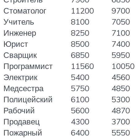
Стоматолог
11200
9700
Учитель
8100
7050
Инженер
8250
7100
Юрист
8500
7400
Сварщик
6850
5950
Программист
11560
10050
Электрик
5400
4560
Медсестра
5750
4850
Полицейский
6100
5300
Рабочий
5600
4870
Продавец
4300
3700
Пожарный
6400
5550