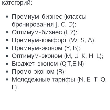
категорий:
Премиум-бизнес (классы
бронирования J, C, D);
Оптимум-бизнес (I, Z);
Премиум-комфорт (W, S, A);
Премиум-эконом (Y, B);
Оптимум-эконом (M, U, K, H, L);
Бюджет-эконом (Q,T,E,N);
Промо-эконом (R);
Молодежные тарифы (N, E, T, Q,
L).