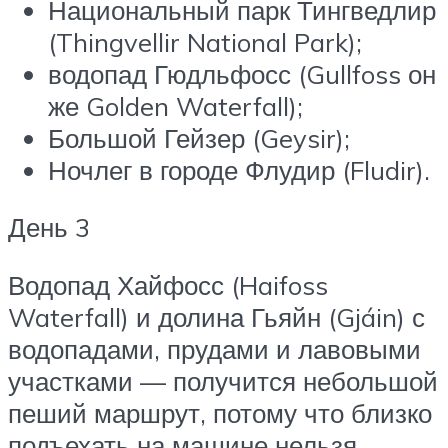
Национальный парк Тингведлир
(Thingvellir National Park);
водопад Гюдльфосс (Gullfoss он
же Golden Waterfall);
Большой Гейзер (Geysir);
Ночлег в городе Флудир (Fludir).
День 3
Водопад Хайфосс (Haifoss
Waterfall) и долина Гьяйн (Gjáin) с
водопадами, прудами и лавовыми
участками — получится небольшой
пеший маршрут, потому что близко
подъехать на машине нельзя.