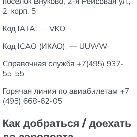
посёлок Внуково, 2-я Рейсовая ул.,
2, корп. 5
Код IATA: — VKO
Код ICAO (ИКАО): — UUWW
Cправочная служба +7(495) 937-
55-55
Горячая линия по авиабилетам +7
(495) 668-62-05
Как добраться / доехать
до аэропорта