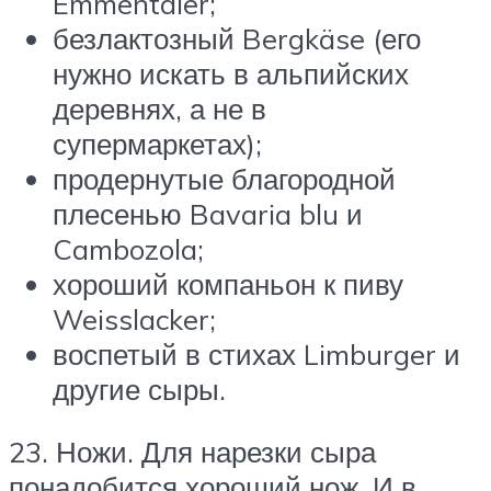
Emmentaler;
безлактозный Bergkäse (его
нужно искать в альпийских
деревнях, а не в
супермаркетах);
продернутые благородной
плесенью Bavaria blu и
Cambozola;
хороший компаньон к пиву
Weisslacker;
воспетый в стихах Limburger и
другие сыры.
23. Ножи. Для нарезки сыра
понадобится хороший нож. И в