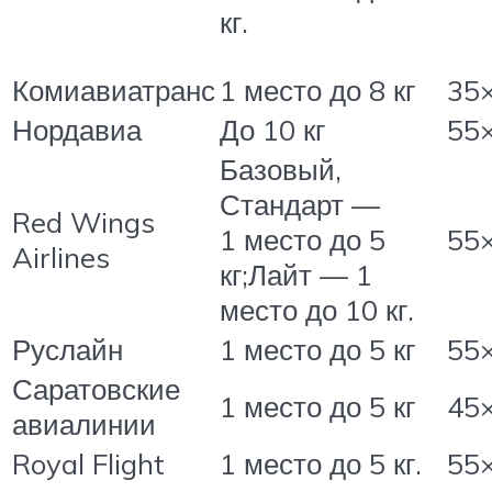
кг.
Комиавиатранс
1 место до 8 кг
35
Нордавиа
До 10 кг
55
Базовый,
Стандарт —
Red Wings
1 место до 5
55
Airlines
кг;Лайт — 1
место до 10 кг.
Руслайн
1 место до 5 кг
55
Саратовские
1 место до 5 кг
45
авиалинии
Royal Flight
1 место до 5 кг.
55