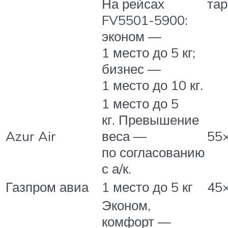
На рейсах
та
FV5501-5900:
эконом —
1 место до 5 кг;
бизнес —
1 место до 10 кг.
1 место до 5
кг. Превышение
Azur Air
веса —
55
по согласованию
с а/к.
Газпром авиа
1 место до 5 кг
45
Эконом,
комфорт —