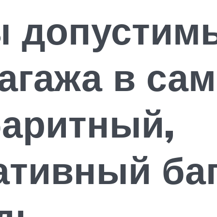
вы допустим
агажа в сам
баритный,
ативный баг
дь