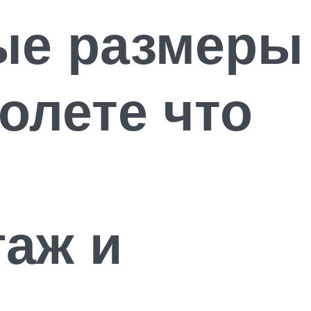
ые размеры
олете что
аж и