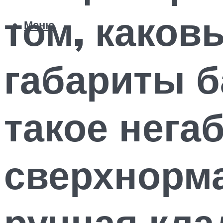
том, како
Меню
габариты б
такое нега
сверхнорм
ручная кла