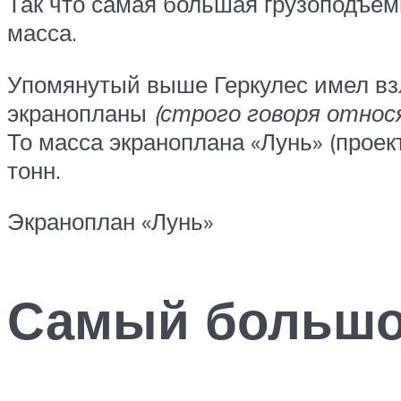
Так что самая большая грузоподъем
масса.
Упомянутый выше Геркулес имел взл
экранопланы
(строго говоря относ
То масса экраноплана «Лунь» (проек
тонн.
Экраноплан «Лунь»
Самый большо