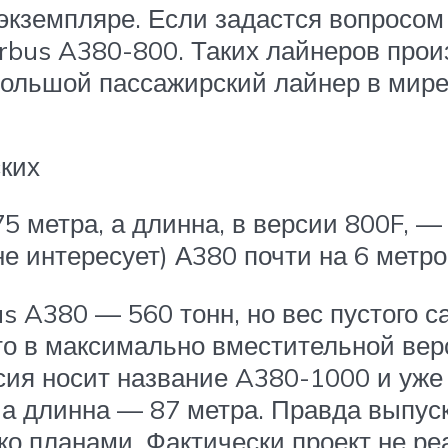
экземпляре. Если задастся вопросом
rbus A380-800. Таких лайнеров прои
большой пассажирский лайнер в мире
ких
5 метра, а длинна, в версии 800F, —
не интересует) А380 почти на 6 метр
 A380 — 560 тонн, но вес пустого с
что в максимально вместительной вер
сия носит название A380-1000 и уже
 а длинна — 87 метра. Правда выпус
ько планами. Фактически проект не ре