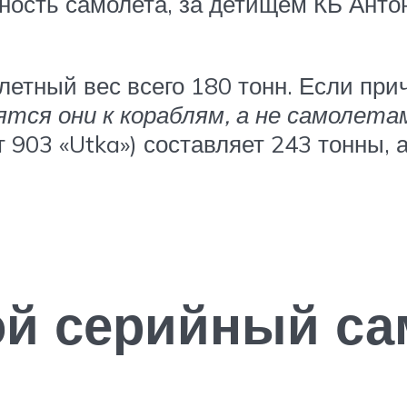
ность самолета, за детищем КБ Антон
етный вес всего 180 тонн. Если при
ятся они к кораблям, а не самолета
т 903 «Utka») составляет 243 тонны,
й серийный са