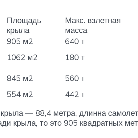
Площадь
Макс. взлетная
крыла
масса
905 м2
640 т
1062 м2
180 т
845 м2
560 т
554 м2
442 т
 крыла — 88,4 метра, длинна самолет
ади крыла, то это 905 квадратных мет