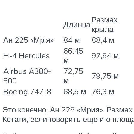
Размах
Длинна
крыла
Ан 225 «Мрія»
84 м
88,4 м
66,45
H-4 Hercules
97,54 м
м
Airbus A380-
72,75
79,75 м
800
м
Boeing 747-8
68,5 м
76,3 м
Это конечно, Ан 225 «Мрия». Размах
Кстати, если говорить еще и о площ