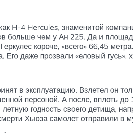
ак H-4 Hercules, знаменитой компани
ров больше чем у Ан 225. Да и площ
еркулес короче, «всего» 66,45 метра.
. Его даже прозвали «еловый гусь», х
ринят в эксплуатацию. Взлетел он тол
енной персоной. А после, вплоть до 
 летную годность своего детища, нап
мерти Хьюза самолет отправили в м