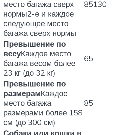
место багажа сверх
85130
нормы2-е и каждое
следующее место
багажа сверх нормы
Превышение по
весу
Каждое место
65
багажа весом более
23 кг (до 32 кг)
Превышение по
размерам
Каждое
место багажа
85
размерами более 158
см (до 300 см)
Собаки или кошки в