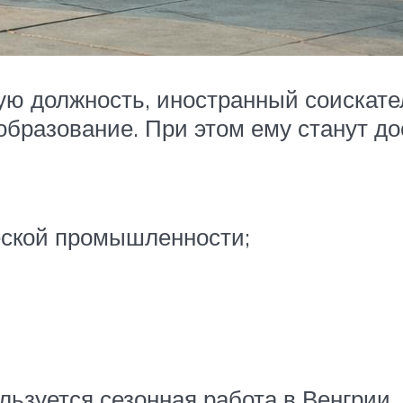
ую должность, иностранный соискате
бразование. При этом ему станут до
еской промышленности;
ьзуется сезонная работа в Венгрии. 