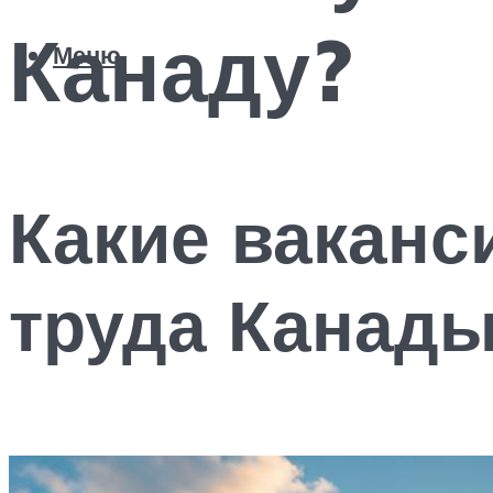
Канаду?
Меню
Какие ваканс
труда Канад