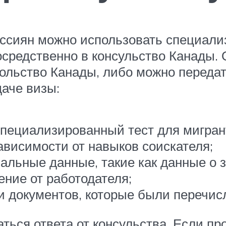
оссиян можно использовать специали
осредственно в консульство Канады.
ольство Канады, либо можно передать
аче визы:
пециализированный тест для мигрант
висимости от навыков соискателя;
альные данные, такие как данные о з
ение от работодателя;
и документов, которые были перечис
аться ответа от консульства. Если п