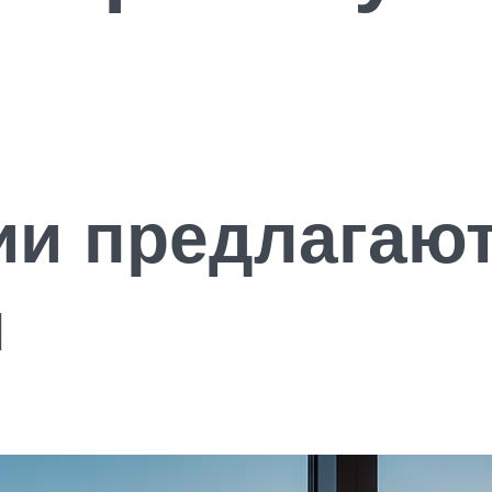
ии предлагаю
ы