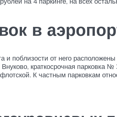
ублей на 4 паркинге, на всех осталь
вок в аэропор
а и поблизости от него расположены 
Внуково, краткосрочная парковка № 
флотской. К частным парковкам относ