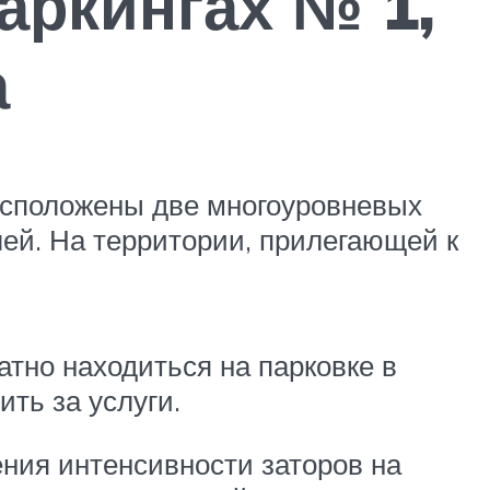
аркингах № 1,
а
расположены две многоуровневых
лей. На территории, прилегающей к
тно находиться на парковке в
ть за услуги.
ения интенсивности заторов на