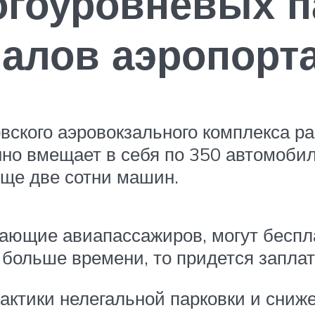
огоуровневых п
налов аэропорт
вского аэровокзального комплекса 
нно вмещает в себя по 350 автомоби
еще две сотни машин.
ющие авиапассажиров, могут беспла
больше времени, то придется заплати
актики нелегальной парковки и сниж