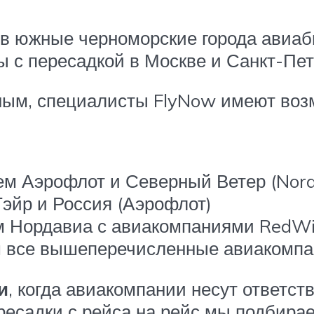
ы в южные черноморские города авиа
ы с пересадкой в Москве и Санкт-Пет
ным, специалисты FlyNow имеют воз
ем Аэрофлот и Северный Ветер (Nor
эйр и Россия (Аэрофлот)
м Нордавиа с авиакомпаниями RedWin
м все вышеперечисленные авиакомпа
и
, когда авиакомпании несут ответст
ресадки с рейса на рейс мы подбира