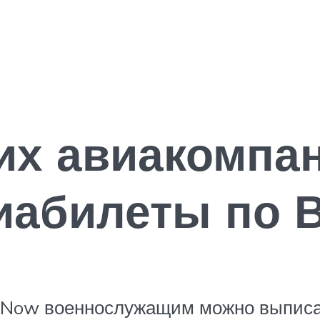
их авиакомпа
иабилеты по 
lyNow военнослужащим можно выписа