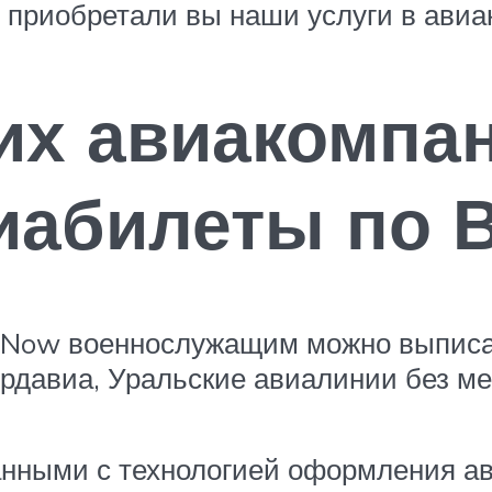
, приобретали вы наши услуги в авиа
их авиакомпа
иабилеты по 
lyNow военнослужащим можно выписа
рдавиа, Уральские авиалинии без ме
анными с технологией оформления а