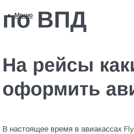
по ВПД
Меню
На рейсы как
оформить ав
В настоящее время в авиакассах F