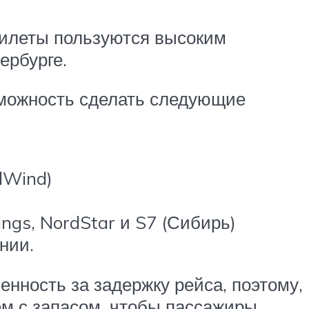
билеты пользуются высоким
ербурге.
можность сделать следующие
dWind)
gs, NordStar и S7 (Сибирь)
нии.
венность за задержку рейса, поэтому,
ем с запасом, чтобы пассажиры