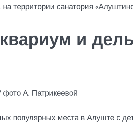
16, на территории санатория «Алуштинс
аквариум и дел
 фото А. Патрикеевой
х популярных места в Алуште с дет