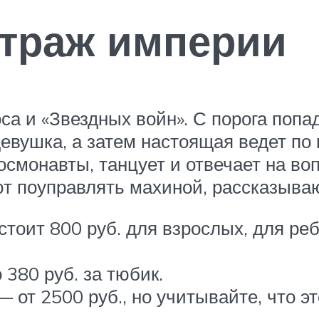
траж империи
са и «Звездных войн». С порога поп
девушка, а затем настоящая ведет по
космонавты, танцует и отвечает на в
ют поуправлять махиной, рассказываю
тоит 800 руб. для взрослых, для ребя
380 руб. за тюбик.
 от 2500 руб., но учитывайте, что э