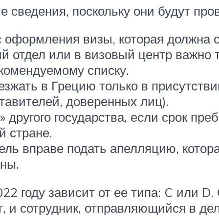
 сведения, поскольку они будут про
 оформления визы, которая должна ст
ий отдел или в визовый центр важно
екомендуемому списку.
езжать в Грецию только в присутств
авителей, доверенных лиц).
 другого государства, если срок пре
й стране.
тель вправе подать апелляцию, котор
аны.
2 году зависит от ее типа: C или D.
т, и сотрудник, отправляющийся в де