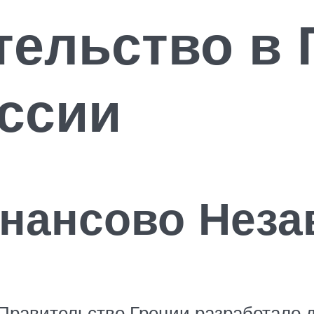
тельство в 
ссии
ансово Неза
Правительство Греции разработало 