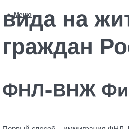
вида на жи
Меню
граждан Ро
ФНЛ-ВНЖ Фин
Первый способ – иммиграция ФНЛ. 