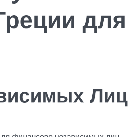
Греции для
висимых Лиц
для финансово независимых лиц