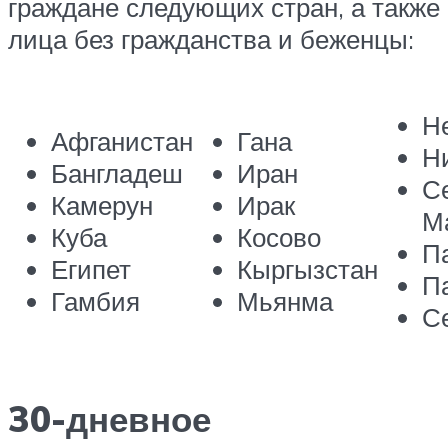
граждане следующих стран, а также
лица без гражданства и беженцы:
Н
Афганистан
Гана
Н
Бангладеш
Иран
С
Камерун
Ирак
М
Куба
Косово
П
Египет
Кыргызстан
П
Гамбия
Мьянма
С
30-дневное