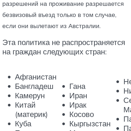
разрешений на проживание разрешается
безвизовый въезд только в том случае,
если они вылетают из Австралии.
Эта политика не распространяется
на граждан следующих стран:
Афганистан
Н
Бангладеш
Гана
Н
Камерун
Иран
С
Китай
Ирак
М
(материк)
Косово
П
Куба
Кыргызстан
П