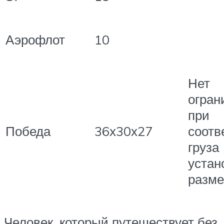
Аэрофлот
10
Нет
огран
при
Победа
36х30х27
соотв
груза
устан
разм
Человек, который путешествует без