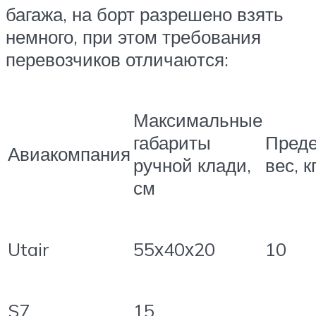
багажа, на борт разрешено взять
немного, при этом требования
перевозчиков отличаются:
Максимальные
габариты
Пред
Авиакомпания
ручной клади,
вес, к
см
Utair
55х40х20
10
S7
15