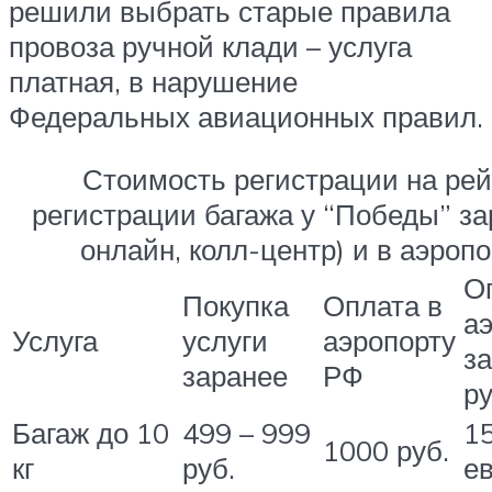
решили выбрать старые правила
провоза ручной клади – услуга
платная, в нарушение
Федеральных авиационных правил.
Стоимость регистрации на рей
регистрации багажа у “Победы” за
онлайн, колл-центр) и в аэропо
О
Покупка
Оплата в
а
Услуга
услуги
аэропорту
за
заранее
РФ
р
Багаж до 10
499 – 999
1
1000 руб.
кг
руб.
е