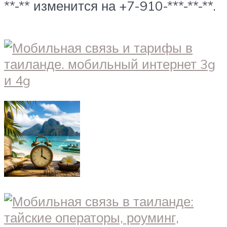
**-** изменится на +7-910-***-**-**.