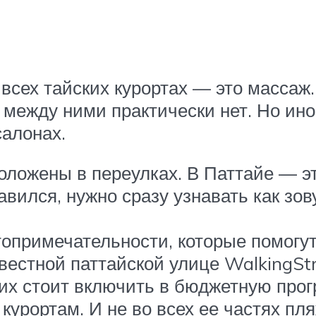
 всех тайских курортах — это масса
 между ними практически нет. Но ин
алонах.
ложены в переулках. В Паттайе — эт
ился, нужно сразу узнавать как зов
топримечательности, которые помогут
вестной паттайской улице WalkingSt
у их стоит включить в бюджетную про
курортам. И не во всех ее частях пл