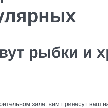
улярных
ивут рыбки и 
зрительном зале, вам принесут ваш на