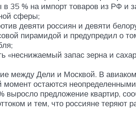
в 35 % на импорт товаров из РФ и з
ной сферы;
отив девяти россиян и девяти белор
овой пирамидой и предупредил о том
бля;
ь «неснижаемый запас зерна и саха
ние между Дели и Москвой. В авиако
й момент остаются неопределенными
 % выросло предложение квартир, со
ттоком и тем, что россияне теряют 