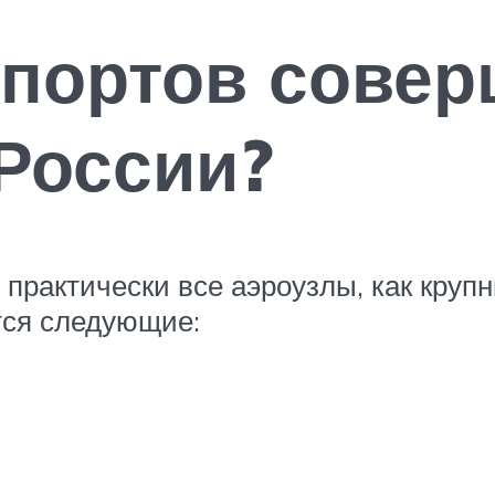
опортов сове
России?
практически все аэроузлы, как крупн
тся следующие: