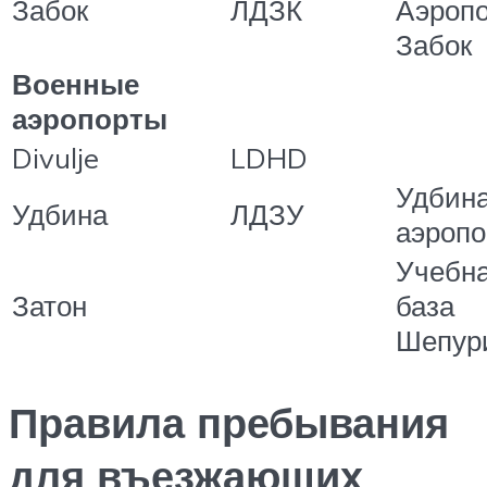
Забок
ЛДЗК
Аэропо
Забок
Военные
аэропорты
Divulje
LDHD
Удбин
Удбина
ЛДЗУ
аэропо
Учебн
Затон
база
Шепур
Правила пребывания
для въезжающих