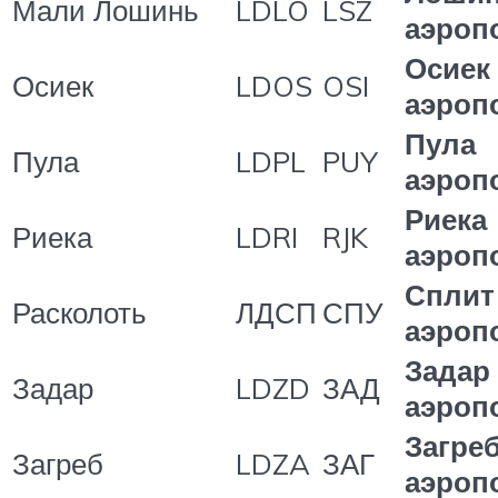
Мали Лошинь
LDLO
LSZ
аэроп
Осиек
Осиек
LDOS
OSI
аэроп
Пула
Пула
LDPL
PUY
аэроп
Риека
Риека
LDRI
RJK
аэроп
Сплит
Расколоть
ЛДСП
СПУ
аэроп
Задар
Задар
LDZD
ЗАД
аэроп
Загре
Загреб
LDZA
ЗАГ
аэроп