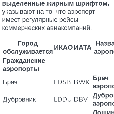
выделенные жирным шрифтом,
указывают на то, что аэропорт
имеет регулярные рейсы
коммерческих авиакомпаний.
Город
Назв
ИКАО
ИАТА
обслуживается
аэроп
Гражданские
аэропорты
Брач
Брач
LDSB
BWK
аэроп
Дубро
Дубровник
LDDU
DBV
аэроп
Лоши