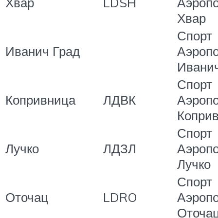
Хвар
LDSH
Аэропо
Хвар
Спорт
Иванич Град
Аэропо
Ивани
Спорт
Копривница
ЛДВК
Аэропо
Копри
Спорт
Лучко
ЛДЗЛ
Аэропо
Лучко
Спорт
Оточац
LDRO
Аэропо
Оточа