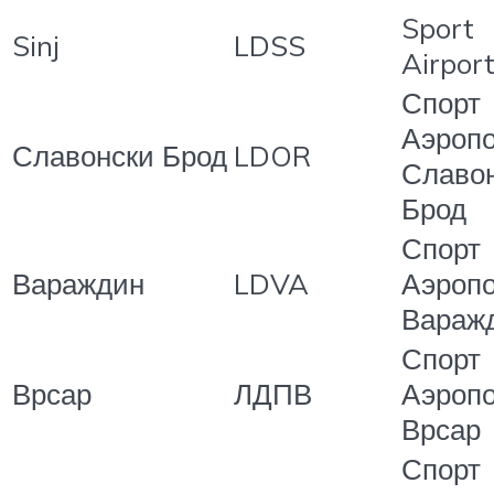
Sport
Sinj
LDSS
Airport
Спорт
Аэропо
Славонски Брод
LDOR
Славо
Брод
Спорт
Вараждин
LDVA
Аэропо
Вараж
Спорт
Врсар
ЛДПВ
Аэропо
Врсар
Спорт