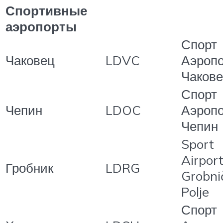
Спортивные
аэропорты
Спорт
Чаковец
LDVC
Аэропо
Чаков
Спорт
Чепин
LDOC
Аэропо
Чепин
Sport
Airpor
Гробник
LDRG
Grobni
Polje
Спорт