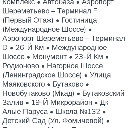
Комплекс • Автобаза • Аэропорт
Шереметьево – Терминал F
(Первый Этаж) • Гостиница
(Международное Шоссе) •
Аэропорт Шереметьево – Терминал
D • 26-Й Км • Международное
Шоссе • Монумент • 23-Й Км •
Родионово • Нагорное Шоссе
(Ленинградское Шоссе) • Улица
Маяковского • Бутаково •
Новобутаково (Мкад) • Бутаковский
Залив • 19-Й Микрорайон • Дк
Алые Паруса • Школа №132 •
Детский Сад (Ул. Фомичевой) •