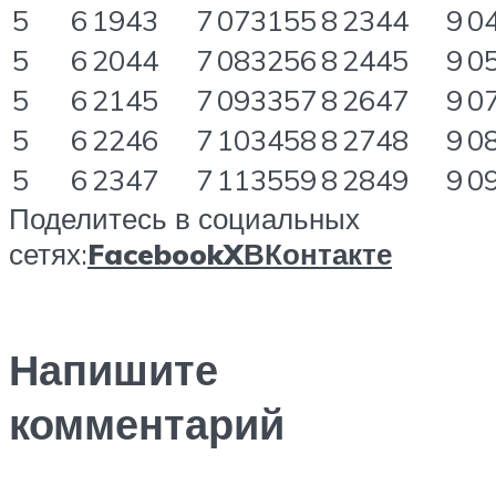
5
6
1943
7
073155
8
2344
9
0
5
6
2044
7
083256
8
2445
9
0
5
6
2145
7
093357
8
2647
9
0
5
6
2246
7
103458
8
2748
9
0
5
6
2347
7
113559
8
2849
9
0
Поделитесь в социальных
сетях:
Facebook
X
ВКонтакте
Напишите
комментарий