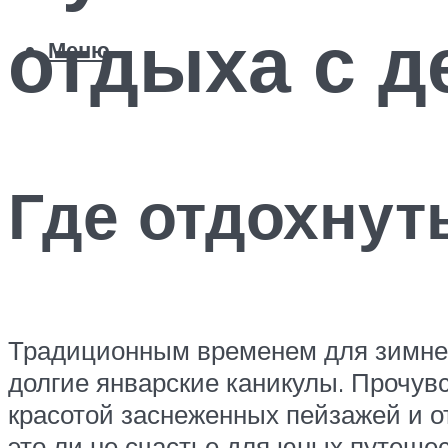
отдыха с д
Меню
Где отдохнут
Традиционным временем для зимнег
долгие январские каникулы. Прочув
красотой заснеженных пейзажей и о
это ли не счастье для юных путеше