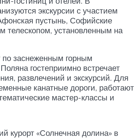
ни-гостиниц и отелей. В
анизуются экскурсии с участием
-Афонская пустынь, Софийские
им телескопом, установленным на
г по заснеженным горным
 Поляна гостеприимно встречает
ия, развлечений и экскурсий. Для
еменные канатные дороги, работают
тематические мастер-классы и
ий курорт «Солнечная долина» в