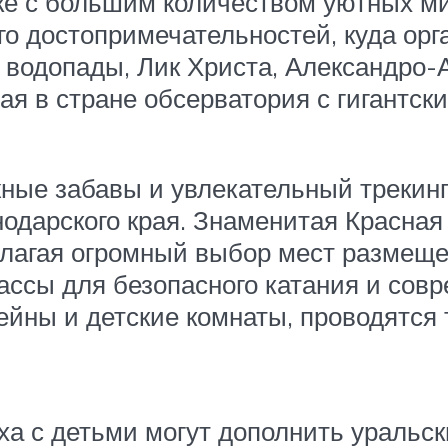
лке с большим количеством уютных ми
го достопримечательностей, куда орг
и водопады, Лик Христа, Александро
ая в стране обсерватория с гигантск
жные забавы и увлекательный трекин
нодарского края. Знаменитая Красная
длагая огромный выбор мест размещен
ссы для безопасного катания и совр
йны и детские комнаты, проводятся 
ха с детьми могут дополнить уральск