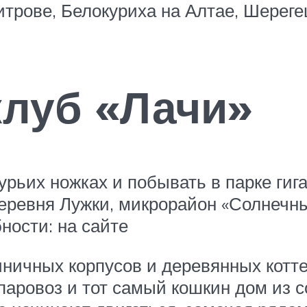
трове, Белокуриха на Алтае, Шереге
клуб «Лачи»
курьих ножках и побывать в парке ги
ревня Лужки, микрорайон «Солнечны
ности: на сайте
иничных корпусов и деревянных котт
паровоз и тот самый кошкин дом из 