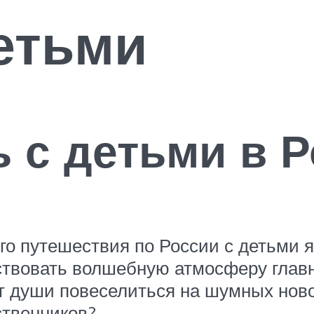
етьми
ь с детьми в 
о путешествия по России с детьми я
ствовать волшебную атмосферу главн
т души повеселиться на шумных ново
ственников?