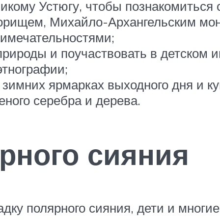
ликому Устюгу, чтобы познакомиться
орищем, Михайло-Архангельским мо
имечательностями;
 природы и поучаствовать в детском 
этнографии;
 зимних ярмарках выходного дня и к
еного серебра и дерева.
ерного сияния
адку полярного сияния, дети и мног