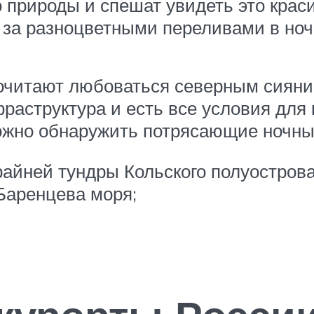
 природы и спешат увидеть это краси
ь за разноцветными переливами в но
очитают любоваться северным сияни
фраструктура и есть все условия для
можно обнаружить потрясающие ночны
райней тундры Кольского полуострова
Баренцева моря;