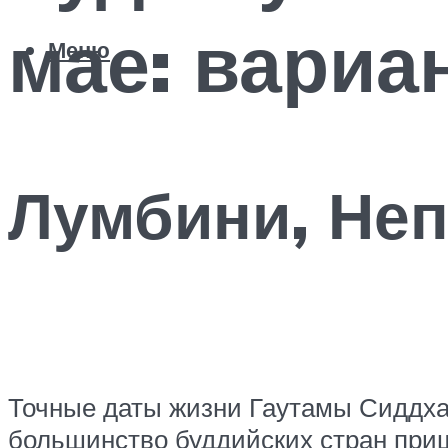
мае: вариа
Меню
Лумбини, Не
Точные даты жизни Гаутамы Сиддхар
большинство буддийских стран при