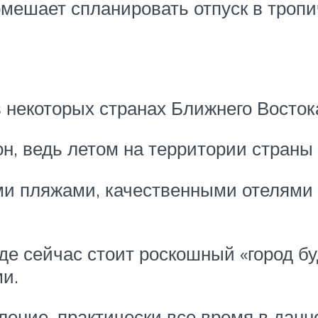
помешает спланировать отпуск в троп
 некоторых странах Ближнего Востока,
н, ведь летом на территории страны 
ми пляжами, качественными отелями 
где сейчас стоит роскошный «город б
и.
ление, практически все время в данн