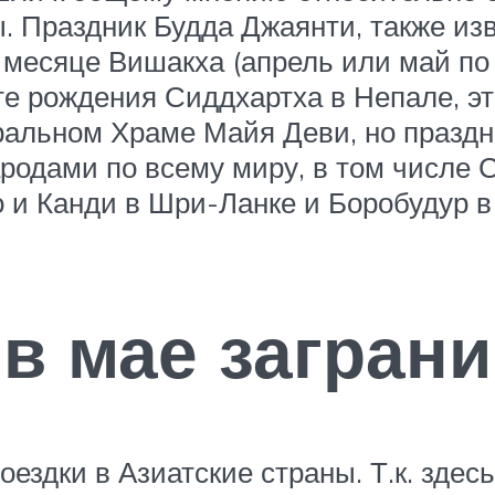
. Праздник Будда Джаянти, также из
 месяце Вишакха (апрель или май по
те рождения Сиддхартха в Непале, эт
альном Храме Майя Деви, но праздн
родами по всему миру, в том числе 
о и Канди в Шри-Ланке и Боробудур в
 в мае загран
здки в Азиатские страны. Т.к. здесь