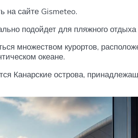
ь на сайте Gismeteo.
льно подойдет для пляжного отдыха 
ться множеством курортов, располо
нтическом океане.
тся Канарские острова, принадлежащ