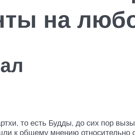
нты на люб
пал
тхи, то есть Будды, до сих пор вызы
шли к общему мнению относительно 