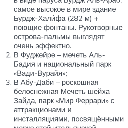
самое высокое в мире здание
Бурдж-Хали́фа (282 м) +
поющие фонтаны. Рукотворные
острова-пальмы выглядят
очень эффектно.
В Фуджейре – мечеть Аль-
Бадия и национальный парк
«Вади-Вурайя»;
В Абу-Даби – роскошная
белоснежная Мечеть шейха
Зайда, парк «Мир Феррари» с
аттракционами и
инсталляциями, посвящёнными
марке этой итальянской