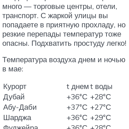
много — торговые центры, отели,
транспорт. С жаркой улицы вы
попадаете в приятную прохладу, но
резкие перепады температур тоже
опасны. Подхватить простуду легко!
Температура воздуха днем и ночью
в мае:
Курорт
t днем
t воды
Дубай
+36°С
+28°С
Абу-Даби
+37°С
+27°С
Шарджа
+36°С
+29°С
Фуджейра
+36°С
+28°С