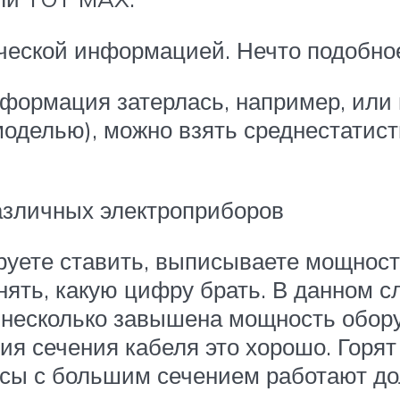
ческой информацией. Нечто подобное
информация затерлась, например, или
моделью), можно взять среднестатис
азличных электроприборов
ируете ставить, выписываете мощност
онять, какую цифру брать. В данном 
ет несколько завышена мощность обор
ия сечения кабеля это хорошо. Горя
сы с большим сечением работают дол