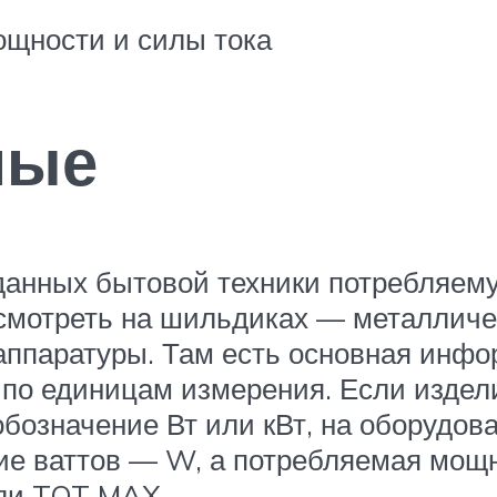
ощности и силы тока
ные
 данных бытовой техники потребляем
осмотреть на шильдиках — металличе
аппаратуры. Там есть основная инфор
 по единицам измерения. Если издел
обозначение Вт или кВт, на оборудов
ие ваттов — W, а потребляемая мощн
ли TOT MAX.