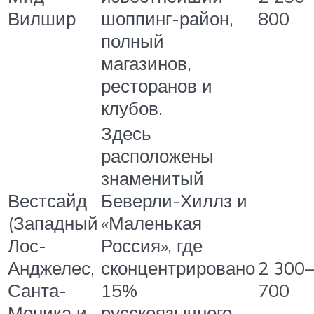
Вилшир
шоппинг-район,
800
полный
магазинов,
ресторанов и
клубов.
Здесь
расположены
знаменитый
Вестсайд
Беверли-Хиллз и
(Западный
«Маленькая
Лос-
Россия», где
Анджелес,
сконцентрировано
2 300
Санта-
15%
700
Моника и
русскоязычного