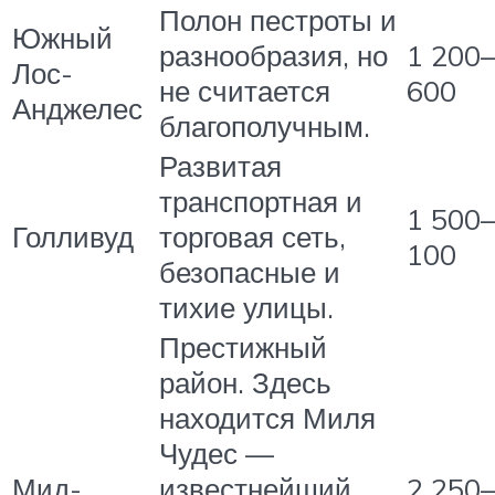
Полон пестроты и
Южный
разнообразия, но
1 200
Лос-
не считается
600
Анджелес
благополучным.
Развитая
транспортная и
1 500
Голливуд
торговая сеть,
100
безопасные и
тихие улицы.
Престижный
район. Здесь
находится Миля
Чудес —
Мид-
известнейший
2 250